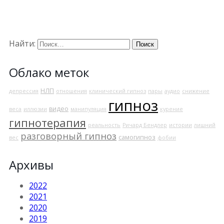
Найти:
Облако меток
НЛП
депрессия
отношения
клинический гипноз
пары
аудио
снижение
гипноз
видео
веса
иллюзии
манипуляция
курение
гипнотерапия
реальность
Ричард Бендлер
истории
лишний
разговорный гипноз
самогипноз
вес
фобии
Архивы
2022
2021
2020
2019