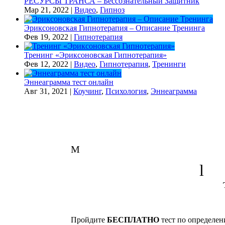
РЕСУРСЫ ТРАНСА – Бессознательный Защитник
Мар 21, 2022
|
Видео
,
Гипноз
Эриксоновская Гипнотерапия – Описание Тренинга
Фев 19, 2022
|
Гипнотерапия
Тренинг «Эриксоновская Гипнотерапия»
Фев 12, 2022
|
Видео
,
Гипнотерапия
,
Тренинги
Эннеаграмма тест онлайн
Авг 31, 2021
|
Коучинг
,
Психология
,
Эннеаграмма
M
l
Пройдите
БЕСПЛАТНО
тест по определен