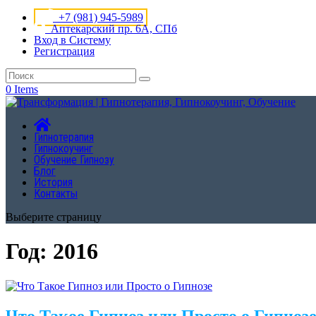
+7 (981) 945-5989
Аптекарский пр. 6А, СПб
Вход в Систему
Регистрация
0 Items
Гипнотерапия
Гипнокоучинг
Обучение Гипнозу
Блог
История
Контакты
Выберите страницу
Год:
2016
Что Такое Гипноз или Просто о Гипноз