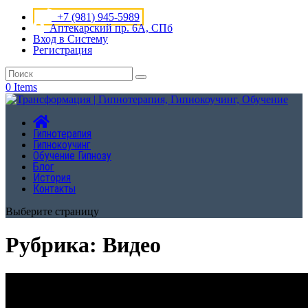
+7 (981) 945-5989
Аптекарский пр. 6А, СПб
Вход в Систему
Регистрация
0 Items
Гипнотерапия
Гипнокоучинг
Обучение Гипнозу
Блог
История
Контакты
Выберите страницу
Рубрика:
Видео