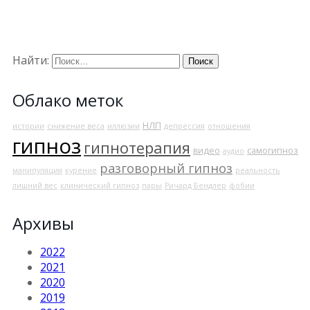
Найти:
Облако меток
НЛП
истории
снижение веса
иллюзии
депрессия
отношения
гипноз
гипнотерапия
видео
самогипноз
аудио
разговорный гипноз
манипуляция
курение
реальность
лишний вес
клинический гипноз
пары
Ричард Бендлер
фобии
Архивы
2022
2021
2020
2019