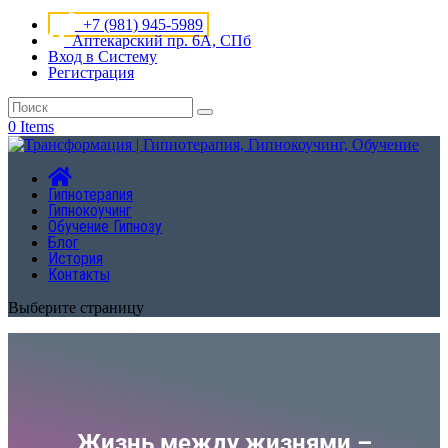
+7 (981) 945-5989
Аптекарский пр. 6А, СПб
Вход в Систему
Регистрация
0 Items
Гипнотерапия
Гипнокоучинг
Обучение Гипнозу
Блог
История
Контакты
Выберите страницу
Жизнь между жизнями –