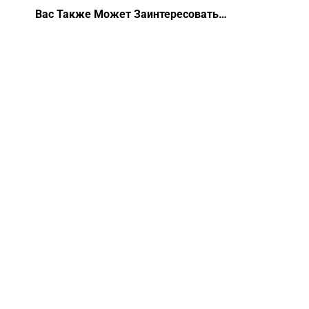
Вас Также Может Заинтересовать…
Из квантовой физики известно, что
наблюдатель своим наблюдением
влияет на процесс наблюдения. И это в
полной мере...