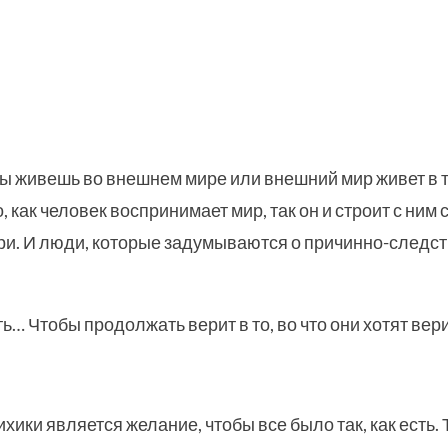
ты живешь во внешнем мире или внешний мир живет в т
, как человек воспринимает мир, так он и строит с ним 
утри. И люди, которые задумываются о причинно-следс
ть… Чтобы продолжать верит в то, во что они хотят вер
ики является желание, чтобы все было так, как есть. Т