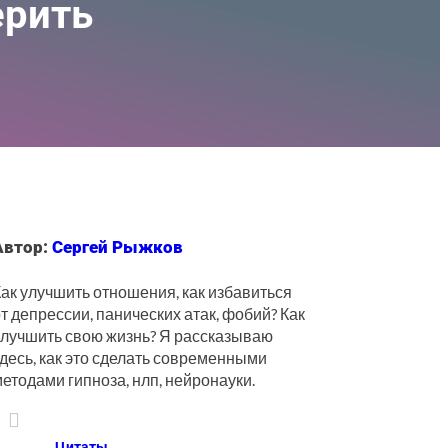
ерить
Автор:
Сергей Рыжков
ак улучшить отношения, как избавиться
т депрессии, панических атак, фобий? Как
улучшить свою жизнь? Я рассказываю
десь, как это сделать современными
етодами гипноза, нлп, нейронауки.

Цитаты