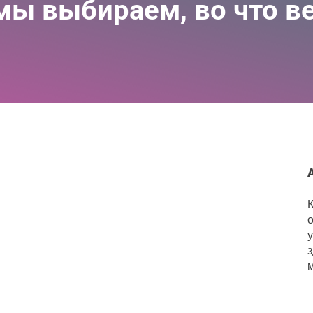
мы выбираем, во что в
К
о
з
м