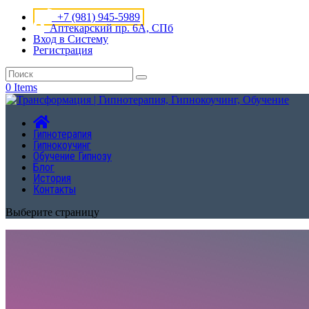
+7 (981) 945-5989
Аптекарский пр. 6А, СПб
Вход в Систему
Регистрация
0 Items
Гипнотерапия
Гипнокоучинг
Обучение Гипнозу
Блог
История
Контакты
Выберите страницу