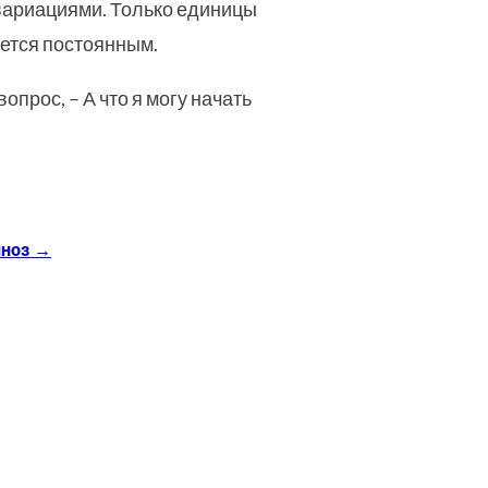
 вариациями. Только единицы
яется постоянным.
опрос, – А что я могу начать
пноз
→